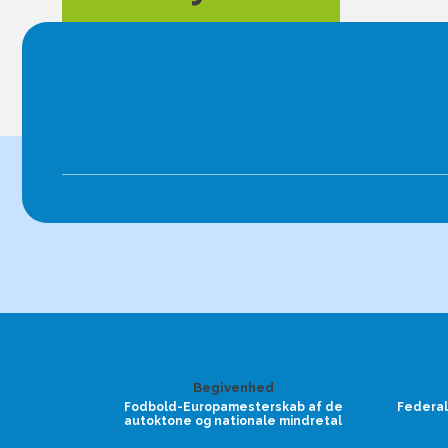
Begivenhed
Fodbold-Europamesterskab af de
Federal
autoktone og nationale mindretal