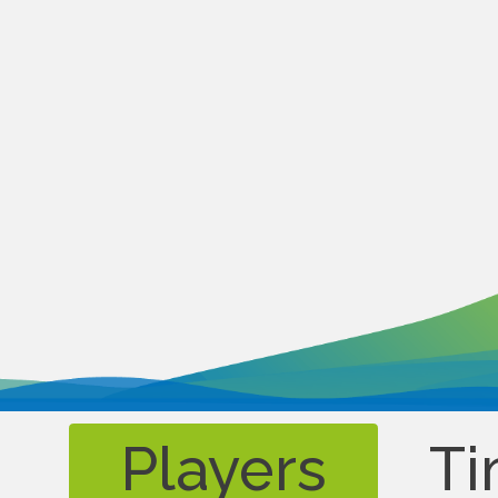
Players
Ti