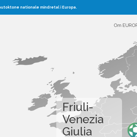
toktone nationale mindretal i Europa.
Om EURO
Friuli-
Venezia
Giulia