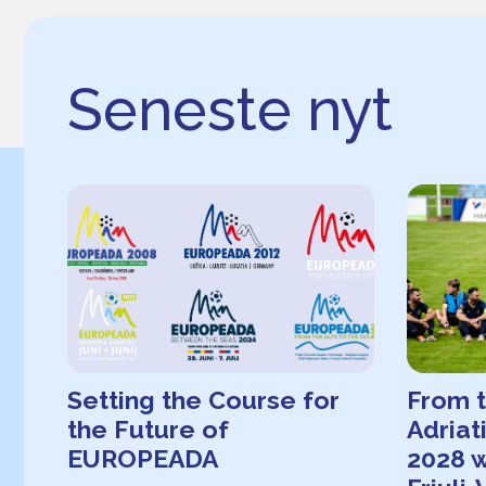
Seneste nyt
Setting the Course for
From t
the Future of
Adria
EUROPEADA
2028 w