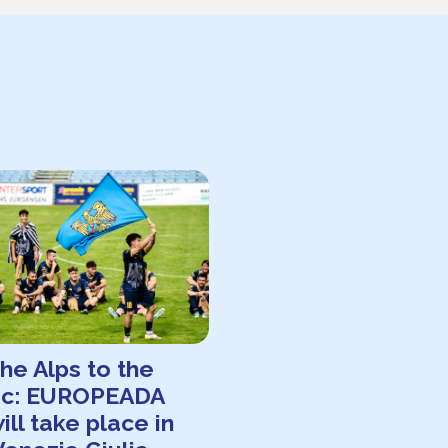
he Alps to the
tic: EUROPEADA
ill take place in