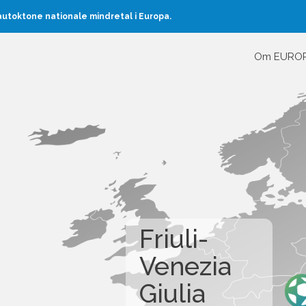
toktone nationale mindretal i Europa.
Om EURO
Friuli-
Venezia
Giulia