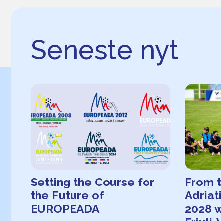
Seneste nyt
Setting the Course for
From t
the Future of
Adria
EUROPEADA
2028 w