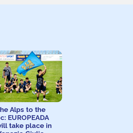
he Alps to the
tic: EUROPEADA
ill take place in