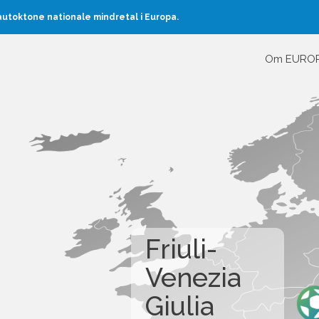
toktone nationale mindretal i Europa.
Om EURO
Friuli-
Venezia
Giulia