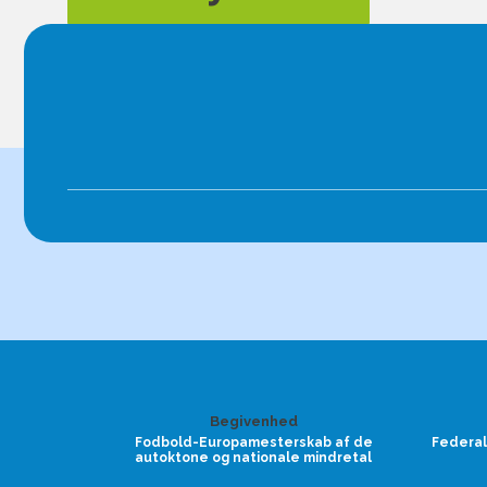
Begivenhed
Fodbold-Europamesterskab af de
Federal
autoktone og nationale mindretal