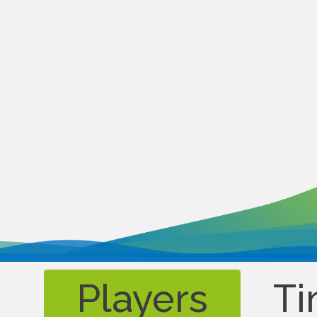
Players
Ti