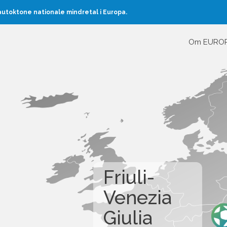
toktone nationale mindretal i Europa.
Om EURO
Friuli-
Venezia
Giulia