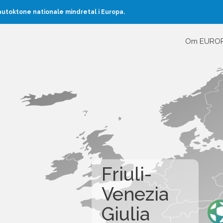
toktone nationale mindretal i Europa.
Om EURO
Friuli-
Venezia
Giulia