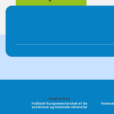
Begivenhed
Fodbold-Europamesterskab af de
Federal
autoktone og nationale mindretal