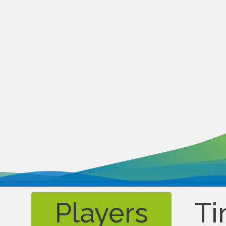
Players
Ti