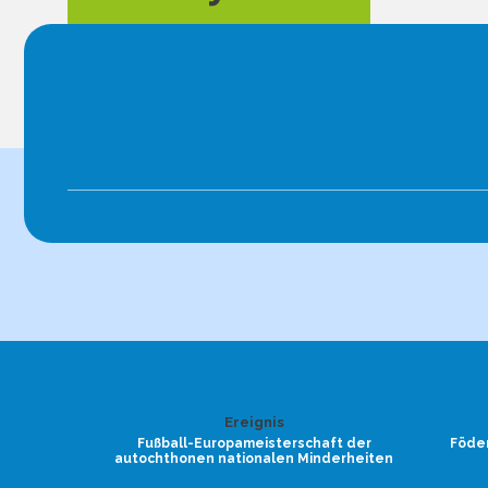
Ereignis
Fußball-Europameisterschaft der
Föder
autochthonen nationalen Minderheiten