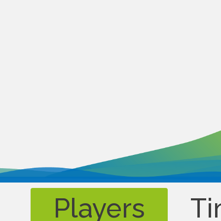
Players
Ti