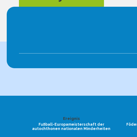
Ereignis
Fußball-Europameisterschaft der
Föder
autochthonen nationalen Minderheiten