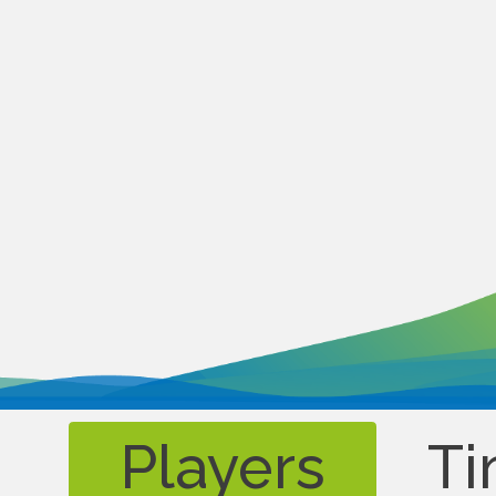
Players
Ti